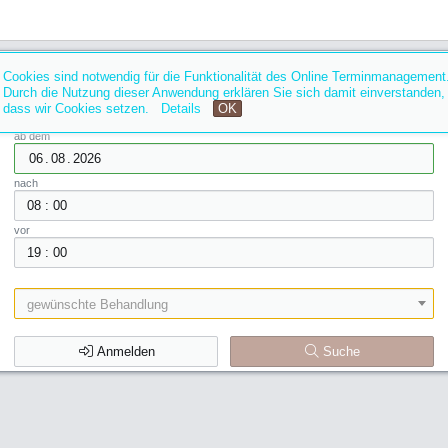
Terminsuche
Cookies sind notwendig für die Funktionalität des Online Terminmanagement
Durch die Nutzung dieser Anwendung erklären Sie sich damit einverstanden,
1
2
3
dass wir Cookies setzen.
Details
OK
ab dem
.
.
nach
:
vor
:
gewünschte Behandlung
Anmelden
Suche